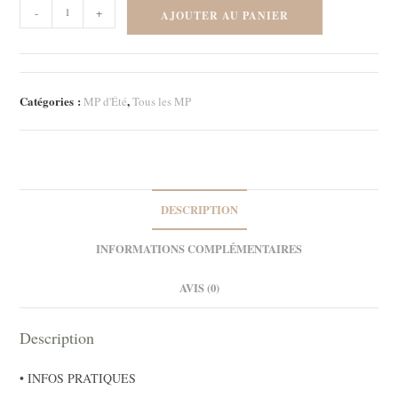
quantité
-
+
AJOUTER AU PANIER
de
Marque-
page
-
Catégories :
,
MP d'Été
Tous les MP
Lavande
2
DESCRIPTION
INFORMATIONS COMPLÉMENTAIRES
AVIS (0)
Description
• INFOS PRATIQUES