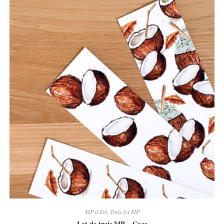
MP d'Été
,
Tous les MP
Lot de trois MP – Coco