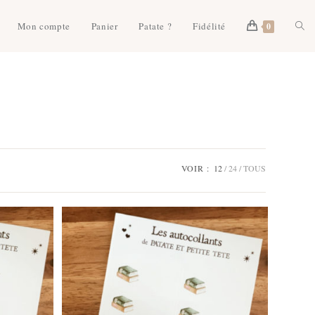
Togg
Mon compte
Panier
Patate ?
Fidélité
0
webs
sear
VOIR :
12
24
TOUS