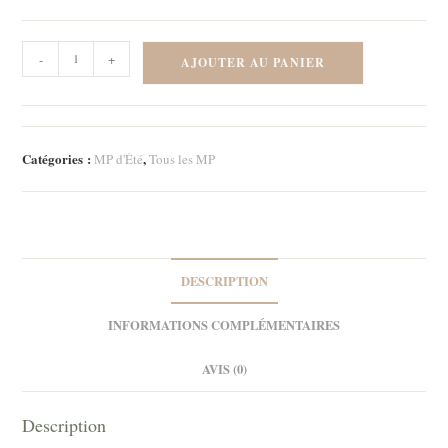
quantité
-
+
AJOUTER AU PANIER
de
Lot
de
trois
Catégories :
,
MP d'Été
Tous les MP
MP
-
Happy
Coktails
DESCRIPTION
INFORMATIONS COMPLÉMENTAIRES
AVIS (0)
Description