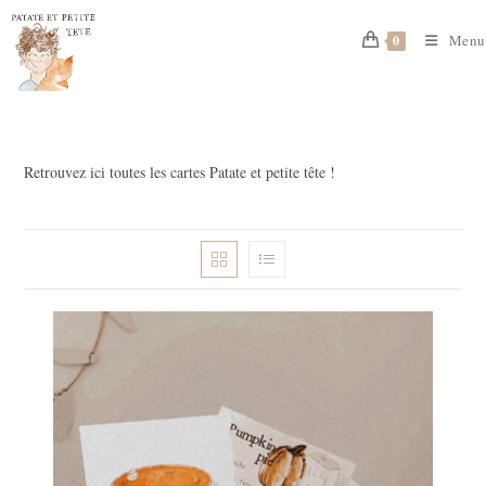
Skip
to
Menu
0
content
Retrouvez ici toutes les cartes Patate et petite tête !