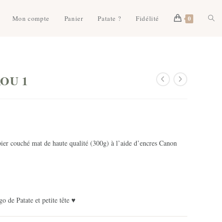
Togg
Mon compte
Panier
Patate ?
Fidélité
0
webs
AOU 1
sear
er couché mat de haute qualité (300g) à l’aide d’encres Canon
o de Patate et petite tête ♥