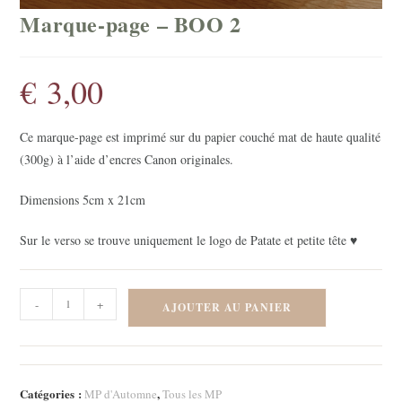
Marque-page – BOO 2
€
3,00
Ce marque-page est imprimé sur du papier couché mat de haute qualité
(300g) à l’aide d’encres Canon originales.
Dimensions 5cm x 21cm
Sur le verso se trouve uniquement le logo de Patate et petite tête ♥
quantité
-
+
AJOUTER AU PANIER
de
Marque-
page
-
Catégories :
,
MP d'Automne
Tous les MP