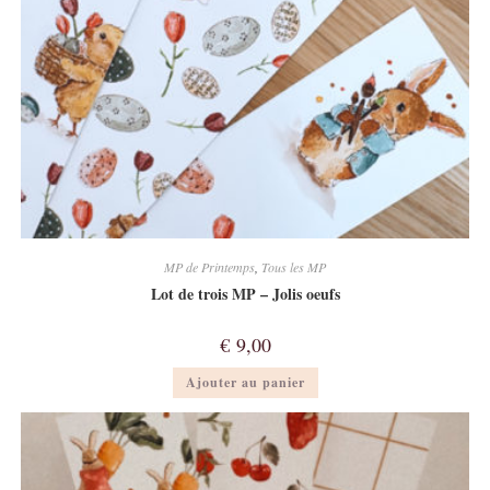
MP de Printemps
,
Tous les MP
Lot de trois MP – Jolis oeufs
€
9,00
Ajouter au panier