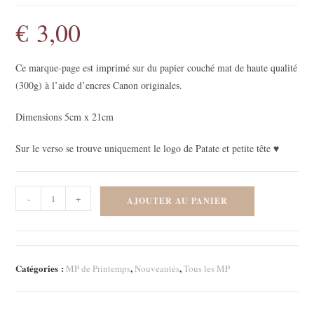
€
3,00
Ce marque-page est imprimé sur du papier couché mat de haute qualité
(300g) à l’aide d’encres Canon originales.
Dimensions 5cm x 21cm
Sur le verso se trouve uniquement le logo de Patate et petite tête ♥
quantité
-
+
AJOUTER AU PANIER
de
Marque-
page
-
Catégories :
,
,
MP de Printemps
Nouveautés
Tous les MP
Ferme
rose