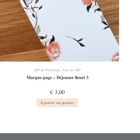
MP de Printemps
,
Tous les MP
Marque-page – Déjeuner fleuri 3
€
3,00
Ajouter au panier