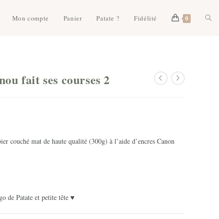
Togg
Mon compte
Panier
Patate ?
Fidélité
0
webs
ou fait ses courses 2
sear
er couché mat de haute qualité (300g) à l’aide d’encres Canon
o de Patate et petite tête ♥