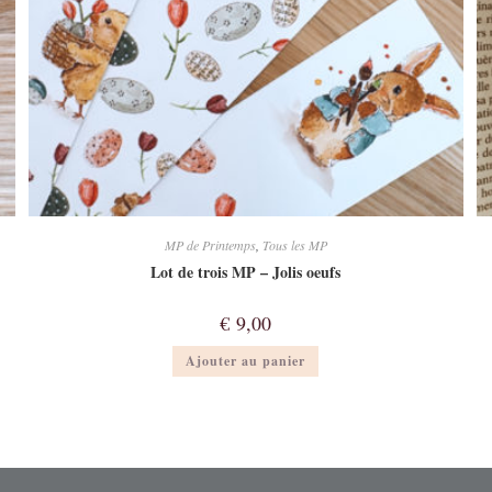
MP de Printemps
,
Tous les MP
Lot de trois MP – Jolis oeufs
€
9,00
Ajouter au panier