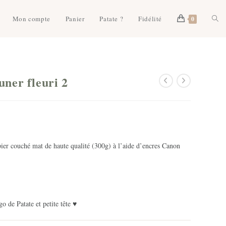
Togg
Mon compte
Panier
Patate ?
Fidélité
0
webs
ner fleuri 2
sear
er couché mat de haute qualité (300g) à l’aide d’encres Canon
o de Patate et petite tête ♥