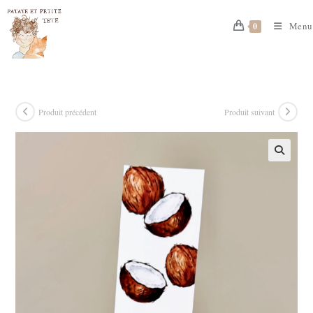
Skip
to
Menu
0
content
Produit précédent
Produit suivant