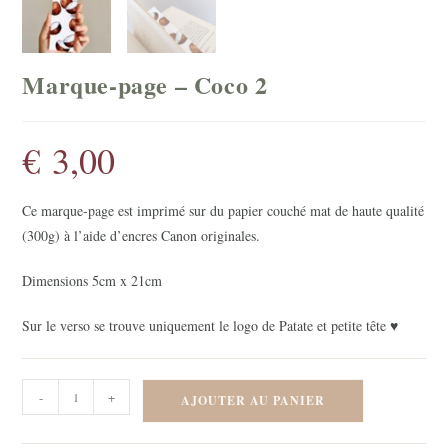
Marque-page – Coco 2
€
3,00
Ce marque-page est imprimé sur du papier couché mat de haute qualité
(300g) à l’aide d’encres Canon originales.
Dimensions 5cm x 21cm
Sur le verso se trouve uniquement le logo de Patate et petite tête ♥
quantité
-
+
AJOUTER AU PANIER
de
Marque-