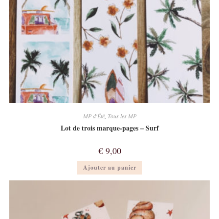
MP d'Été
,
Tous les MP
Lot de trois marque-pages – Surf
€
9,00
Ajouter au panier