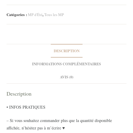
page
-
Catégories :
,
MP d'Été
Tous les MP
Coco
2
DESCRIPTION
INFORMATIONS COMPLÉMENTAIRES
AVIS (0)
Description
• INFOS PRATIQUES
– Si vous souhaitez commander plus que la quantité disponible
affichée, n’hésitez pas à m’écrire ♥