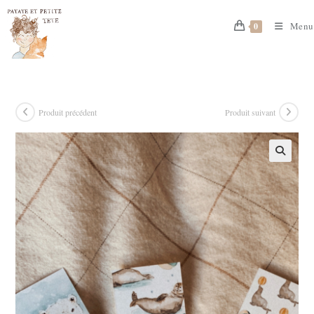
Skip
to
Menu
0
content
Produit précédent
Produit suivant