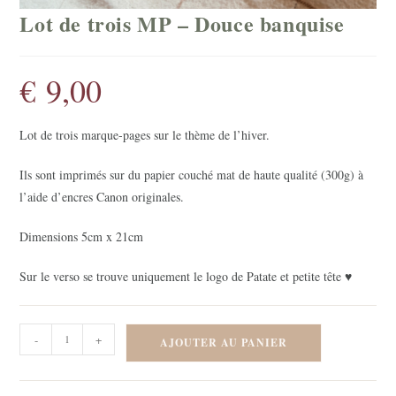
Lot de trois MP – Douce banquise
€
9,00
Lot de trois marque-pages sur le thème de l’hiver.
Ils sont imprimés sur du papier couché mat de haute qualité (300g) à
l’aide d’encres Canon originales.
Dimensions 5cm x 21cm
Sur le verso se trouve uniquement le logo de Patate et petite tête ♥
quantité
-
+
AJOUTER AU PANIER
de
Lot