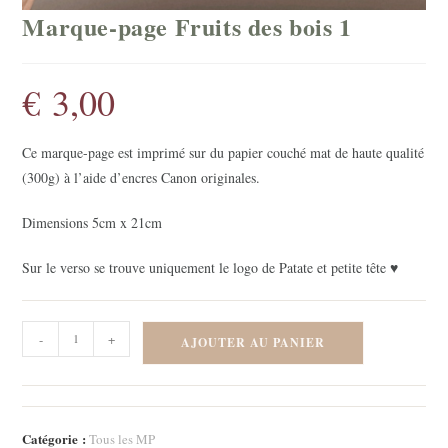
Marque-page Fruits des bois 1
€
3,00
Ce marque-page est imprimé sur du papier couché mat de haute qualité
(300g) à l’aide d’encres Canon originales.
Dimensions 5cm x 21cm
Sur le verso se trouve uniquement le logo de Patate et petite tête ♥
quantité
-
+
AJOUTER AU PANIER
de
Marque-
page
Fruits
Catégorie :
Tous les MP