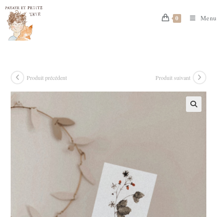
Skip
to
Menu
0
content
Produit précédent
Produit suivant