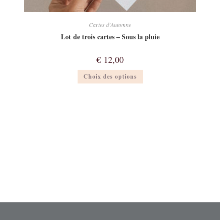
Cartes d'Automne
Lot de trois cartes – Sous la pluie
€
12,00
Ce
Choix des options
produit
a
plusieurs
variations.
Les
options
peuvent
être
choisies
sur
la
page
du
produit