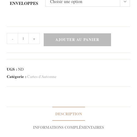
Choisir une option
ENVELOPPES
quantité
-
+
AJOUTER AU PANIER
de
Lot
de
trois
UGS :
ND
cartes
Catégorie :
Cartes d'Automne
-
Pumpkin
Pie
DESCRIPTION
INFORMATIONS COMPLÉMENTAIRES