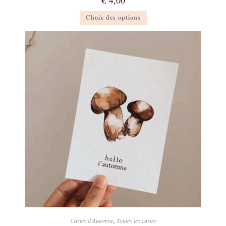
Ce
Choix des options
produit
a
plusieurs
variations.
Les
options
peuvent
être
choisies
sur
la
page
du
produit
Cartes d'Automne
,
Toutes les cartes