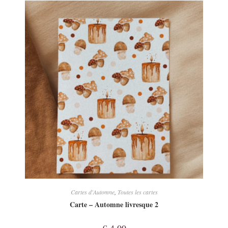
Cartes d'Automne
,
Toutes les cartes
Carte – Automne livresque 2
€
4,00