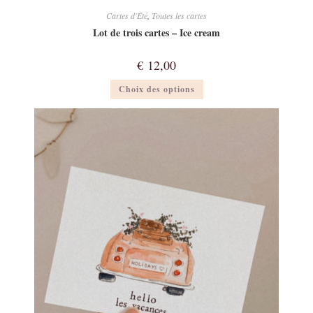
Cartes d'Été
,
Toutes les cartes
Lot de trois cartes – Ice cream
€
12,00
Ce
Choix des options
produit
a
plusieurs
variations.
Les
options
peuvent
être
choisies
sur
la
page
du
produit