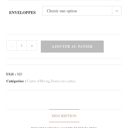
Choisir une option
ENVELOPPES
quantité
-
+
AJOUTER AU PANIER
de
Lot
de
trois
UGS :
ND
cartes
Catégories :
,
Cartes d'Hiver
Toutes les cartes
-
Cottage
Holliday
DESCRIPTION