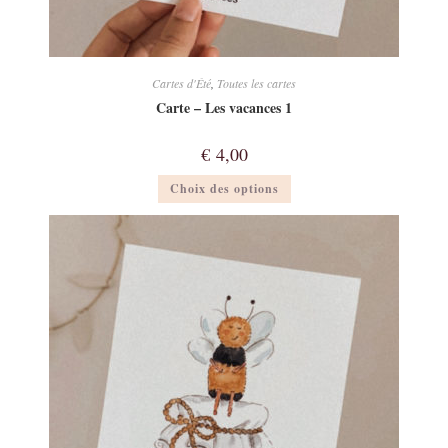
Cartes d'Été
,
Toutes les cartes
Carte – Les vacances 1
€
4,00
Ce
Choix des options
produit
a
plusieurs
variations.
Les
options
peuvent
être
choisies
sur
la
page
du
produit