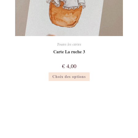
Toutes les cartes
Carte La ruche 3
€
4,00
Ce
Choix des options
produit
a
plusieurs
variations.
Les
options
peuvent
être
choisies
sur
la
page
du
produit