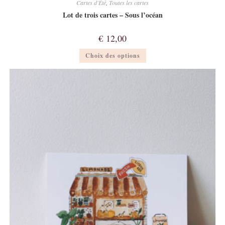
Cartes d'Été
,
Toutes les cartes
Lot de trois cartes – Sous l’océan
€
12,00
Ce
Choix des options
produit
a
plusieurs
variations.
Les
options
peuvent
être
choisies
sur
la
page
du
produit