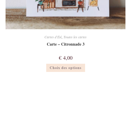
Cartes d'Été
,
Toutes les cartes
Carte – Citronnade 3
€
4,00
Ce
Choix des options
produit
a
plusieurs
variations.
Les
options
peuvent
être
choisies
sur
la
page
du
produit