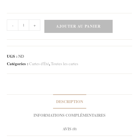
quantité
-
+
AJOUTER AU PANIER
de
Carte
-
Ice
UGS :
ND
cream
Catégories :
,
Cartes d'Été
Toutes les cartes
1
DESCRIPTION
INFORMATIONS COMPLÉMENTAIRES
AVIS (0)