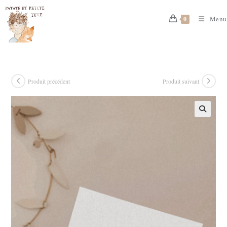
Skip
to
Menu
0
content
Produit précédent
Produit suivant