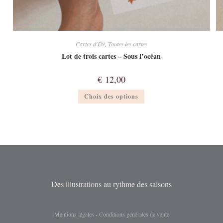
Cartes d'Été
,
Toutes les cartes
Lot de trois cartes – Sous l’océan
€
12,00
Ce
Choix des options
produit
a
plusieurs
variations.
Les
options
peuvent
être
choisies
sur
la
page
du
Des illustrations au rythme des saisons
produit
Mentions légales
-
Conditions générales de vente