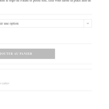
nt le logo de Patate et petite tête, cela vous laisse la place afin de
sir une option
JOUTER AU PANIER
s cartes