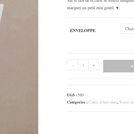
Sur le dos de la carte se trouve uniqueme
marquer un petit mot gentil. ♥
Choi
ENVELOPPE
quantité
-
+
A
de
Carte
Sous
la
UGS :
ND
pluie
Catégories :
,
Cartes d'Automne
Toutes le
3