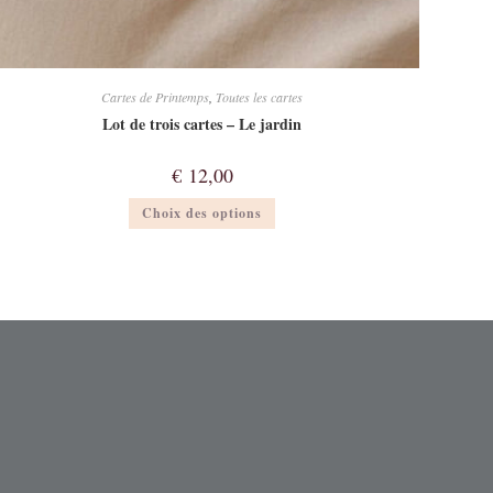
Cartes de Printemps
,
Toutes les cartes
Lot de trois cartes – Le jardin
€
12,00
Ce
Choix des options
produit
a
plusieurs
variations.
Les
options
peuvent
être
choisies
sur
la
page
du
produit