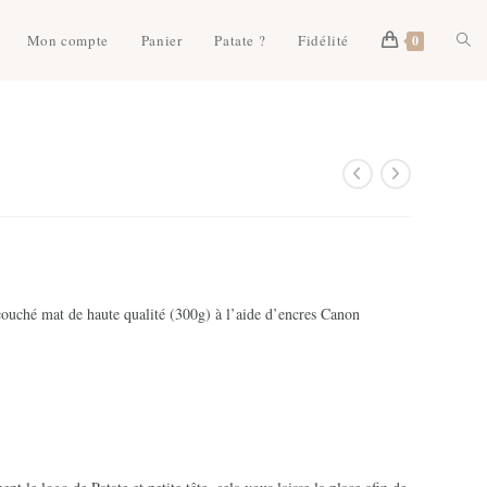
Togg
Mon compte
Panier
Patate ?
Fidélité
0
webs
3
sear
couché mat de haute qualité (300g) à l’aide d’encres Canon