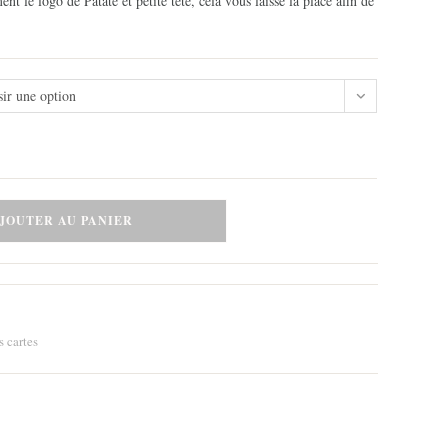
nt le logo de Patate et petite tête, cela vous laisse la place afin de
sir une option
JOUTER AU PANIER
s cartes