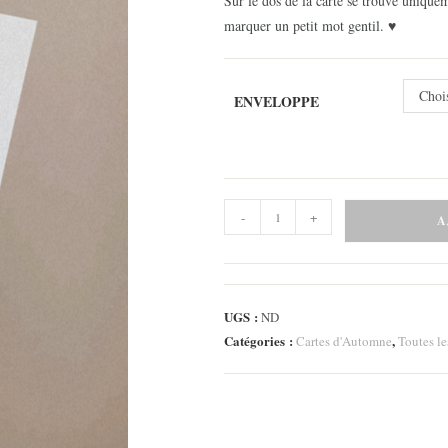
Sur le dos de la carte se trouve uniqueme
marquer un petit mot gentil. ♥
Choi
ENVELOPPE
quantité
-
+
A
de
Carte
Pumpkin
Pie
UGS :
ND
1
Catégories :
,
Cartes d'Automne
Toutes le