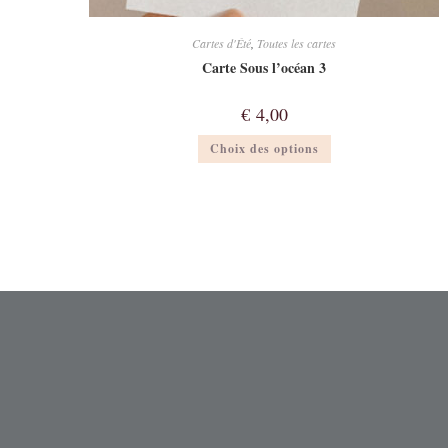
Cartes d'Été
,
Toutes les cartes
Carte Sous l’océan 3
€
4,00
Ce
Choix des options
produit
a
plusieurs
variations.
Les
options
peuvent
être
choisies
sur
la
page
du
produit