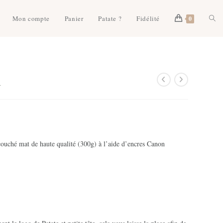
Togg
Mon compte
Panier
Patate ?
Fidélité
0
webs
1
sear
couché mat de haute qualité (300g) à l’aide d’encres Canon