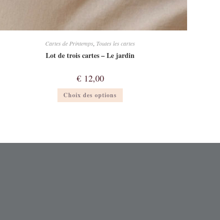
Cartes de Printemps
,
Toutes les cartes
Lot de trois cartes – Le jardin
€
12,00
Ce
Choix des options
produit
a
plusieurs
variations.
Les
options
peuvent
être
choisies
sur
la
page
du
produit