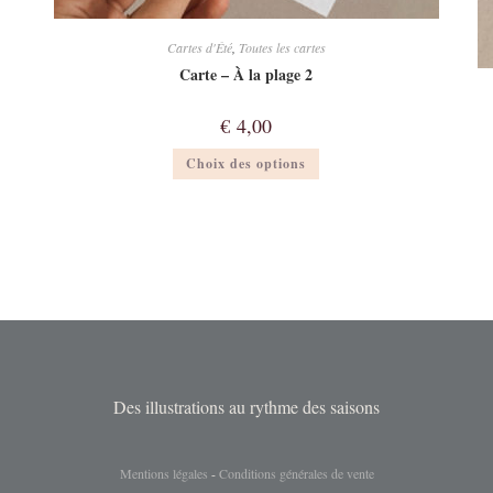
Cartes d'Été
,
Toutes les cartes
Carte – À la plage 2
€
4,00
Ce
Choix des options
produit
a
plusieurs
variations.
Les
options
peuvent
être
choisies
sur
la
page
du
produit
Des illustrations au rythme des saisons
Mentions légales
-
Conditions générales de vente