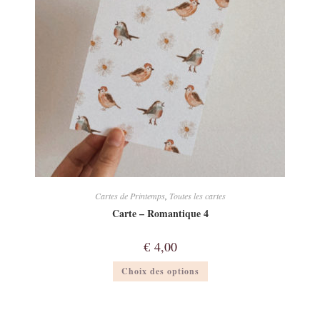
sur
la
page
du
produit
Cartes de Printemps
,
Toutes les cartes
Carte – Romantique 4
€
4,00
Ce
Choix des options
produit
a
plusieurs
variations.
Les