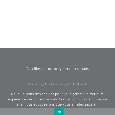
options
peuvent
être
choisies
sur
la
page
du
produit
Des illustrations au rythme des saisons
Mentions légales
-
Conditions générales de vente
Nous utilisons des cookies pour vous garantir la meilleure
expérience sur notre site web. Si vous continuez à utiliser ce
site, nous supposerons que vous en êtes satisfait.
OK