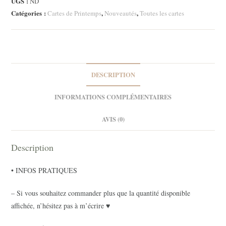
UGS :
ND
Strawberry
Catégories :
,
,
Cartes de Printemps
Nouveautés
Toutes les cartes
3
DESCRIPTION
INFORMATIONS COMPLÉMENTAIRES
AVIS (0)
Description
• INFOS PRATIQUES
– Si vous souhaitez commander plus que la quantité disponible
affichée, n’hésitez pas à m’écrire ♥