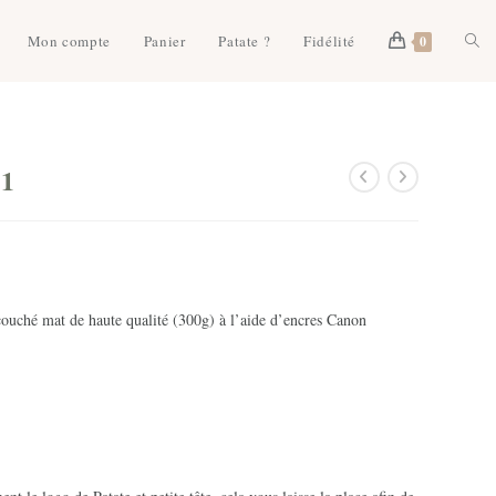
Togg
Mon compte
Panier
Patate ?
Fidélité
0
webs
 1
sear
couché mat de haute qualité (300g) à l’aide d’encres Canon