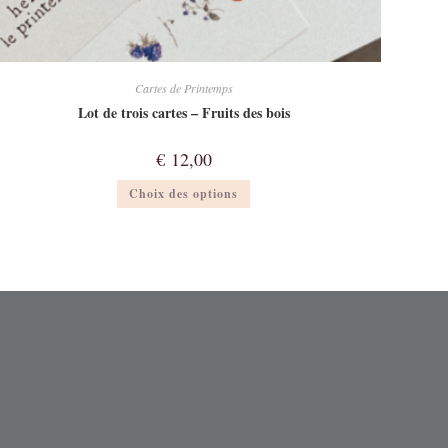
Cartes de Printemps
Lot de trois cartes – Fruits des bois
€
12,00
Ce
Choix des options
produit
a
plusieurs
variations.
Les
options
peuvent
être
choisies
sur
la
page
du
produit