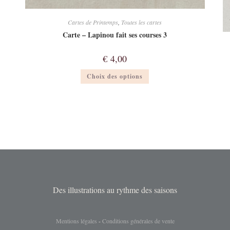
Cartes de Printemps
,
Toutes les cartes
Carte – Lapinou fait ses courses 3
€
4,00
Ce
Choix des options
produit
a
plusieurs
variations.
Les
options
peuvent
être
choisies
sur
la
page
du
produit
Des illustrations au rythme des saisons
Mentions légales
-
Conditions générales de vente