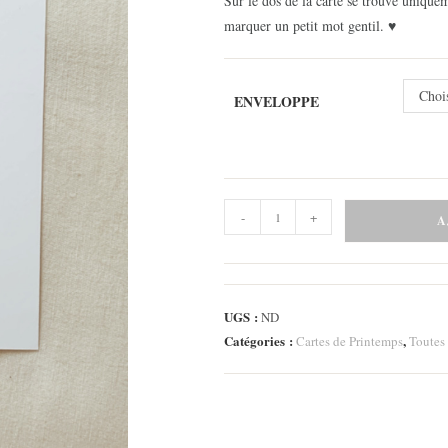
Sur le dos de la carte se trouve uniqueme
marquer un petit mot gentil. ♥
Choi
ENVELOPPE
quantité
-
+
A
de
Carte
-
Romantique
UGS :
ND
1
Catégories :
,
Cartes de Printemps
Toutes 