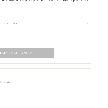
nt le logo de Patate et petite tête, cela vous laisse la place afin de
sir une option
JOUTER AU PANIER
les cartes