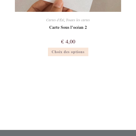
Cartes d'Été
,
Toutes les cartes
Carte Sous l’océan 2
€
4,00
Ce
Choix des options
produit
a
plusieurs
variations.
Les
options
peuvent
être
choisies
sur
la
page
du
produit