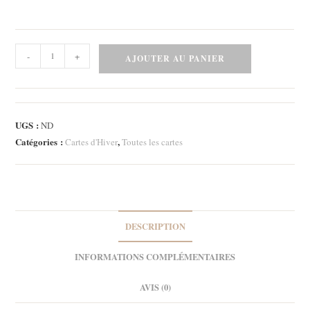
quantité
-
+
AJOUTER AU PANIER
de
Carte
-
Bon
UGS :
ND
café
Catégories :
,
Cartes d'Hiver
Toutes les cartes
1
DESCRIPTION
INFORMATIONS COMPLÉMENTAIRES
AVIS (0)