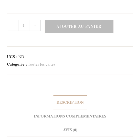
quantité
-
+
AJOUTER AU PANIER
de
Carte
le
jardin
UGS :
ND
3
Catégorie :
Toutes les cartes
DESCRIPTION
INFORMATIONS COMPLÉMENTAIRES
AVIS (0)