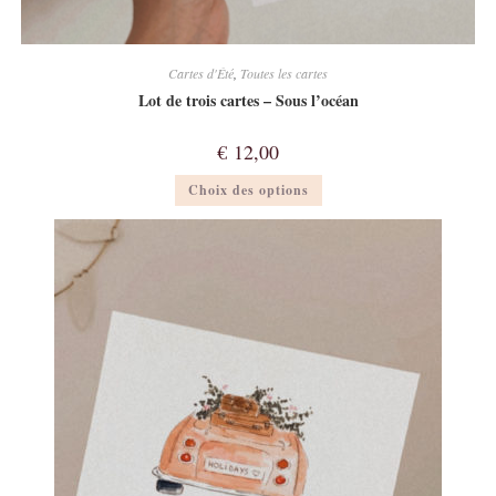
Cartes d'Été
,
Toutes les cartes
Lot de trois cartes – Sous l’océan
€
12,00
Ce
Choix des options
produit
a
plusieurs
variations.
Les
options
peuvent
être
choisies
sur
la
page
du
produit