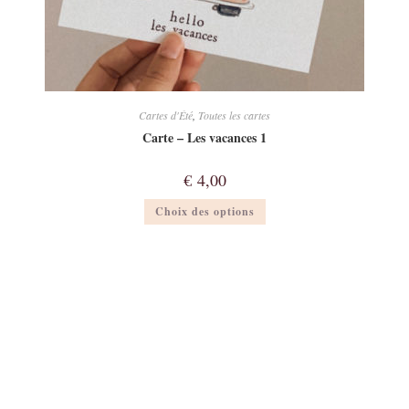
Cartes d'Été
,
Toutes les cartes
Carte – Les vacances 1
€
4,00
Ce
Choix des options
produit
a
plusieurs
variations.
Les
options
peuvent
être
choisies
sur
la
page
du
produit