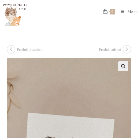
Skip
to
Menu
0
content
Produit précédent
Produit suivant