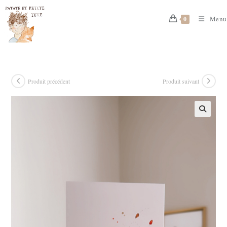
Skip
to
Menu
0
content
Produit précédent
Produit suivant