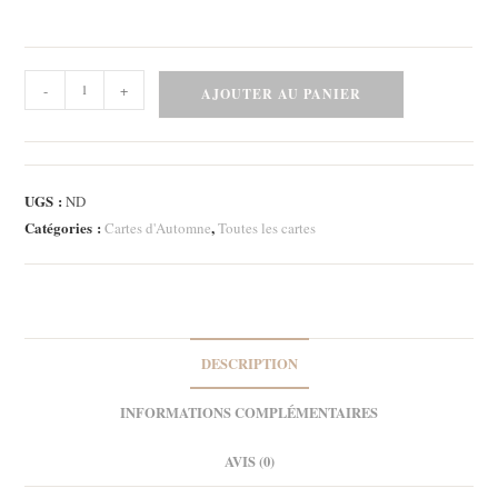
quantité
-
+
AJOUTER AU PANIER
de
Carte
-
Chez
UGS :
ND
Citrouille
Catégories :
,
Cartes d'Automne
Toutes les cartes
et
Carotte
1
DESCRIPTION
INFORMATIONS COMPLÉMENTAIRES
AVIS (0)