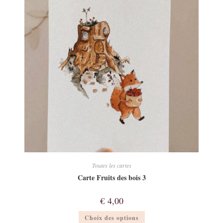
Toutes les cartes
Carte Fruits des bois 3
€
4,00
Ce
Choix des options
produit