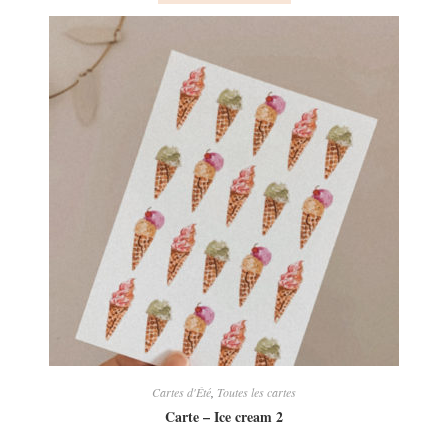
a
plusieurs
variations.
Les
options
peuvent
être
choisies
sur
la
page
du
produit
Cartes d'Été
,
Toutes les cartes
Carte – Ice cream 2