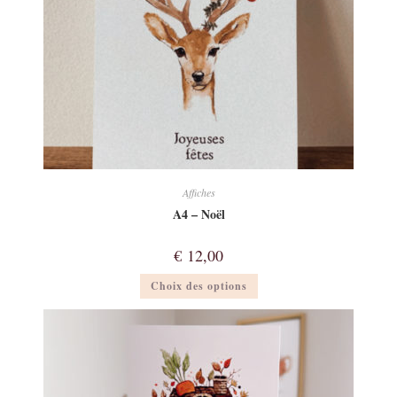
Affiches
A4 – Noël
€
12,00
Ce
Choix des options
produit
a
plusieurs
variations.
Les
options
peuvent
être
choisies