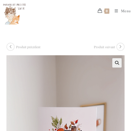
Skip
to
Menu
0
content
Produit précédent
Produit suivant