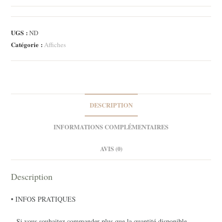
A3
-
Automne
UGS :
ND
Catégorie :
Affiches
DESCRIPTION
INFORMATIONS COMPLÉMENTAIRES
AVIS (0)
Description
• INFOS PRATIQUES
– Si vous souhaitez commander plus que la quantité disponible