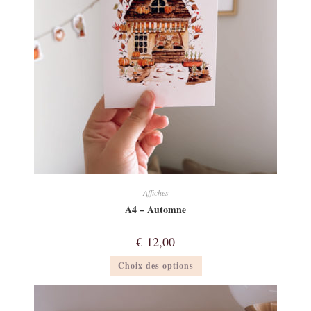
sur
la
page
du
produit
Affiches
A4 – Automne
€
12,00
Ce
Choix des options
produit
a
plusieurs
variations.
Les