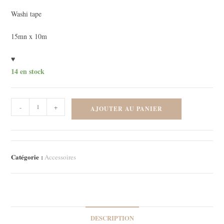
Washi tape
15mn x 10m
♥
14 en stock
quantité
-
+
AJOUTER AU PANIER
de
Washi
-
Falala
Catégorie :
Accessoires
DESCRIPTION