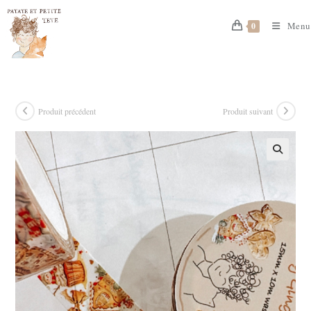
Skip
to
Menu
0
content
Produit précédent
Produit suivant