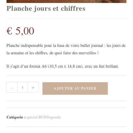
Planche jours et chiffres
€
5,00
Planche indispensable pour la base de votre bullet journal : les jours de
la semaine et les chiffres, de quoi faire des merveilles !
Il s’agit d’un format A6 (10,5 cm x 14,8 cm), avec un fini brillant.
quantité
-
+
AJOUTER AU PANIER
de
Planche
jours
et
Catégorie :
spécial BUJO/agenda
chiffres