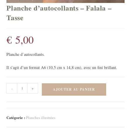
Planche d’autocollants – Falala –
Tasse
€
5,00
Planche d’autocollants.
Il s’agit d’un format A6 (10,5 cm x 14,8 cm), avec un fini brillant.
quantité
-
+
AJOUTER AU PANIER
de
Planche
d'autocollants
-
Catégorie :
Planches illustrées
Falala
-