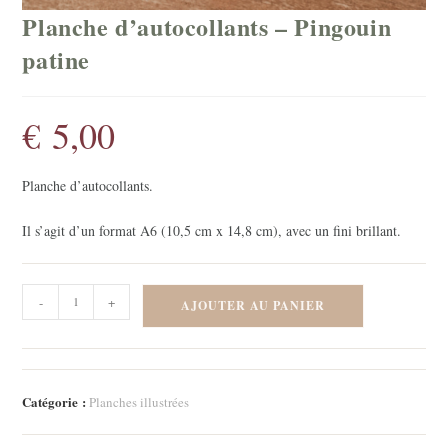
Planche d’autocollants – Pingouin
patine
€
5,00
Planche d’autocollants.
Il s’agit d’un format A6 (10,5 cm x 14,8 cm), avec un fini brillant.
quantité
-
+
AJOUTER AU PANIER
de
Planche
d'autocollants
-
Catégorie :
Planches illustrées
Pingouin
patine