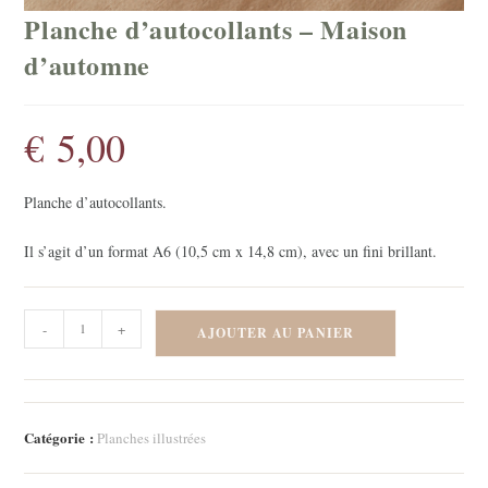
Planche d’autocollants – Maison
d’automne
€
5,00
Planche d’autocollants.
Il s’agit d’un format A6 (10,5 cm x 14,8 cm), avec un fini brillant.
quantité
-
+
AJOUTER AU PANIER
de
Planche
d'autocollants
-
Catégorie :
Planches illustrées
Maison
d'automne