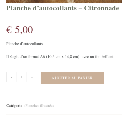
Planche d’autocollants – Citronnade
€
5,00
Planche d’autocollants.
Il s’agit d’un format A6 (10,5 cm x 14,8 cm), avec un fini brillant.
quantité
-
+
AJOUTER AU PANIER
de
Planche
d'autocollants
-
Catégorie :
Planches illustrées
Citronnade