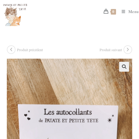
Skip
to
Menu
0
content
Produit précédent
Produit suivant