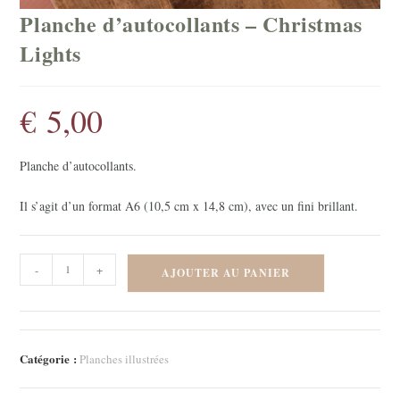
Planche d’autocollants – Christmas
Lights
€
5,00
Planche d’autocollants.
Il s’agit d’un format A6 (10,5 cm x 14,8 cm), avec un fini brillant.
quantité
-
+
AJOUTER AU PANIER
de
Planche
d'autocollants
-
Catégorie :
Planches illustrées
Christmas
Lights