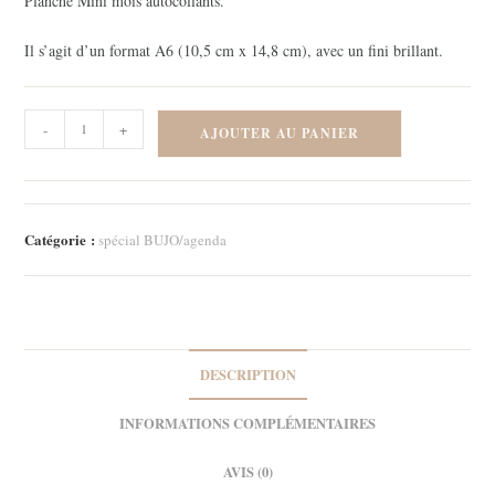
Planche Mini mois autocollants.
Il s’agit d’un format A6 (10,5 cm x 14,8 cm), avec un fini brillant.
quantité
-
+
AJOUTER AU PANIER
de
Mini
mois
-
Catégorie :
spécial BUJO/agenda
Avril
2024
DESCRIPTION
INFORMATIONS COMPLÉMENTAIRES
AVIS (0)