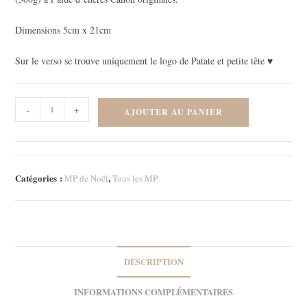
Dimensions 5cm x 21cm
Sur le verso se trouve uniquement le logo de Patate et petite tête ♥
quantité
-
+
AJOUTER AU PANIER
de
Marque-
page
-
Catégories :
,
MP de Noël
Tous les MP
Tellement
Noël
DESCRIPTION
INFORMATIONS COMPLÉMENTAIRES