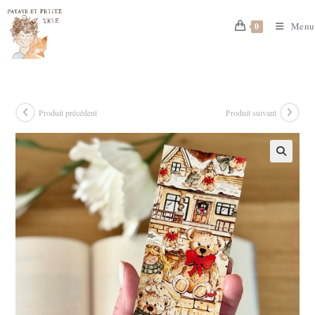
Skip
to
Menu
0
content
Produit précédent
Produit suivant