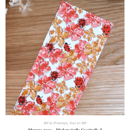
MP de Printemps
,
Tous les MP
Marque-page – Mademoiselle Coccinelle 2