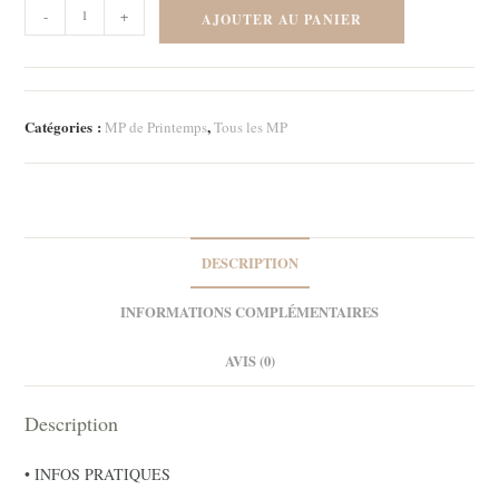
quantité
-
+
AJOUTER AU PANIER
de
Marque-
page
-
Catégories :
,
MP de Printemps
Tous les MP
Romantique
1
DESCRIPTION
INFORMATIONS COMPLÉMENTAIRES
AVIS (0)
Description
• INFOS PRATIQUES