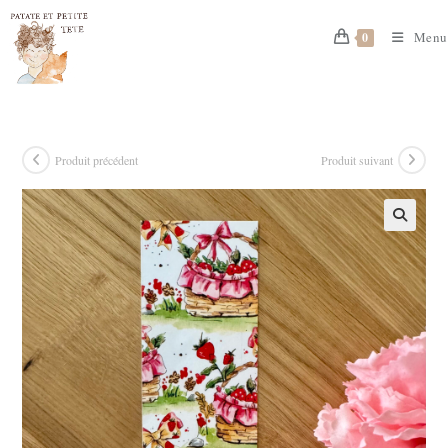
Skip
to
Menu
0
content
Produit précédent
Produit suivant