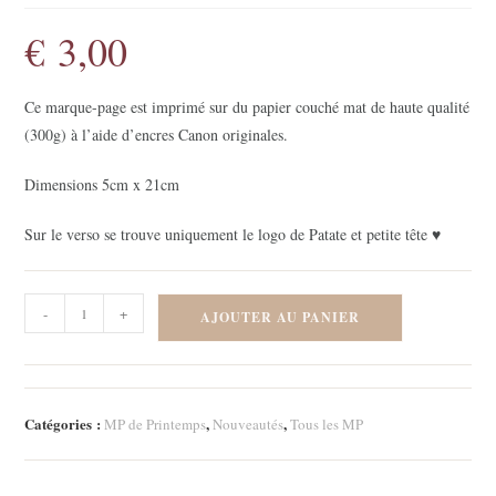
€
3,00
Ce marque-page est imprimé sur du papier couché mat de haute qualité
(300g) à l’aide d’encres Canon originales.
Dimensions 5cm x 21cm
Sur le verso se trouve uniquement le logo de Patate et petite tête ♥
quantité
-
+
AJOUTER AU PANIER
de
Marque-
page
-
Catégories :
,
,
MP de Printemps
Nouveautés
Tous les MP
Pink
Strawberry