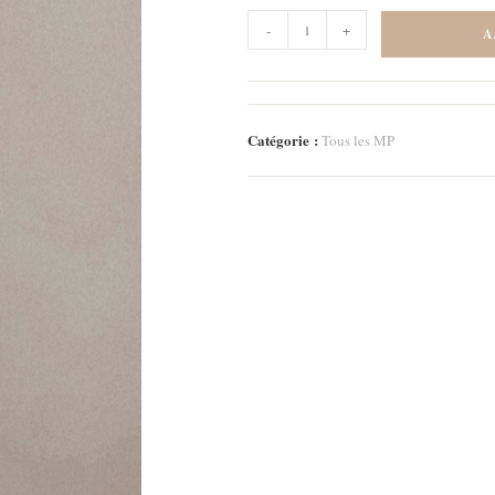
quantité
-
+
A
de
Marque-
page
La
Catégorie :
Tous les MP
ruche
2