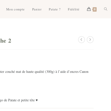
Togg
Mon compte
Panier
Patate ?
Fidélité
0
webs
he 2
sear
er couché mat de haute qualité (300g) à l’aide d’encres Canon
o de Patate et petite tête ♥