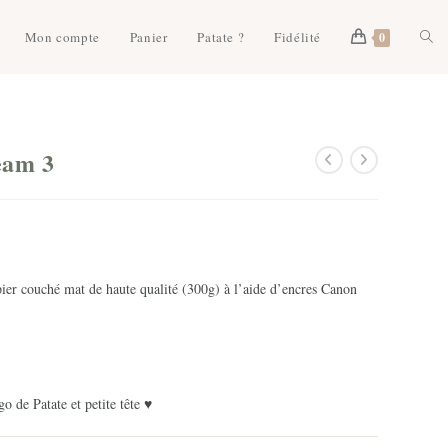
Togg
Mon compte
Panier
Patate ?
Fidélité
0
webs
eam 3
sear
er couché mat de haute qualité (300g) à l’aide d’encres Canon
o de Patate et petite tête ♥