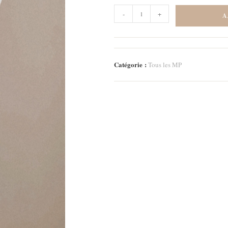
quantité
-
+
A
de
Marque-
page
Ice
Catégorie :
Tous les MP
cream
3