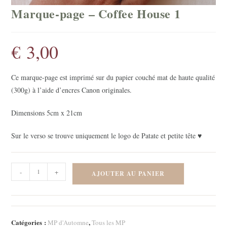
Marque-page – Coffee House 1
€
3,00
Ce marque-page est imprimé sur du papier couché mat de haute qualité
(300g) à l’aide d’encres Canon originales.
Dimensions 5cm x 21cm
Sur le verso se trouve uniquement le logo de Patate et petite tête ♥
quantité
-
+
AJOUTER AU PANIER
de
Marque-
page
-
Catégories :
,
MP d'Automne
Tous les MP