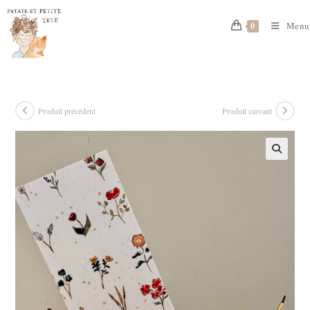
Skip
to
Menu
0
content
Produit précédent
Produit suivant