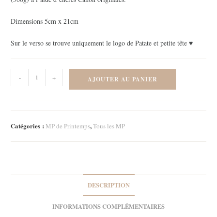
Dimensions 5cm x 21cm
Sur le verso se trouve uniquement le logo de Patate et petite tête ♥
quantité
-
+
AJOUTER AU PANIER
de
Marque-
page
-
Catégories :
,
MP de Printemps
Tous les MP
Amsterdam
2
DESCRIPTION
INFORMATIONS COMPLÉMENTAIRES