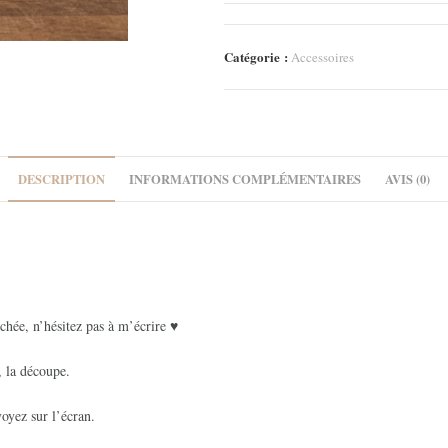
Lot
de
9
Catégorie :
Accessoires
étiquettes
Papier
-
All
I
DESCRIPTION
INFORMATIONS COMPLÉMENTAIRES
AVIS (0)
want
for
Christmas
chée, n’hésitez pas à m’écrire ♥
, la découpe.
oyez sur l’écran.