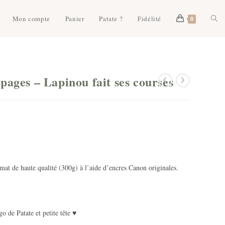
Togg
Mon compte
Panier
Patate ?
Fidélité
0
webs
pages – Lapinou fait ses courses
sear
mat de haute qualité (300g) à l’aide d’encres Canon originales.
o de Patate et petite tête ♥