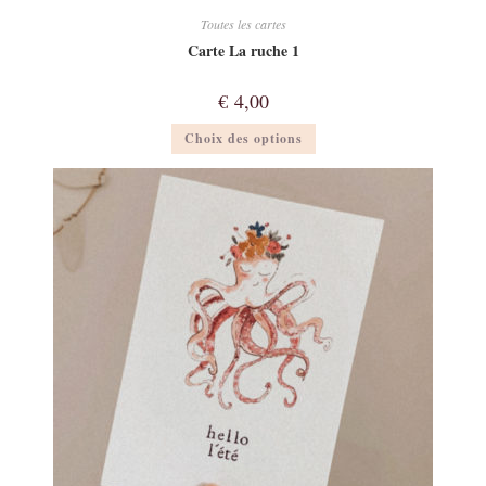
Toutes les cartes
Carte La ruche 1
€
4,00
Ce
Choix des options
produit
a
plusieurs
variations.
Les
options
peuvent
être
choisies
sur
la
page
du
produit