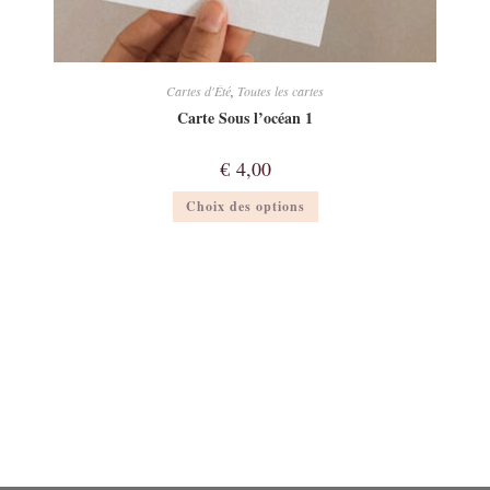
Cartes d'Été
,
Toutes les cartes
Carte Sous l’océan 1
€
4,00
Ce
Choix des options
produit
a
plusieurs
variations.
Les
options
peuvent
être
choisies
sur
la
page
du
produit