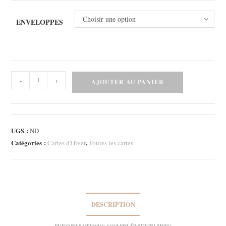
Choisir une option
ENVELOPPES
quantité
-
+
AJOUTER AU PANIER
de
Lot
de
trois
UGS :
ND
cartes
Catégories :
,
Cartes d'Hiver
Toutes les cartes
-
Douceur
d'Hiver
DESCRIPTION