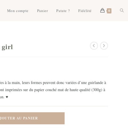
Togg
Mon compte
Panier
Patate ?
Fidélité
0
webs
girl
sear
pées à la main, leurs formes peuvent donc variées d’une guirlande à
sont imprimées sur du papier couché mat de haute qualité (300g) à
un. ♥
JOUTER AU PANIER