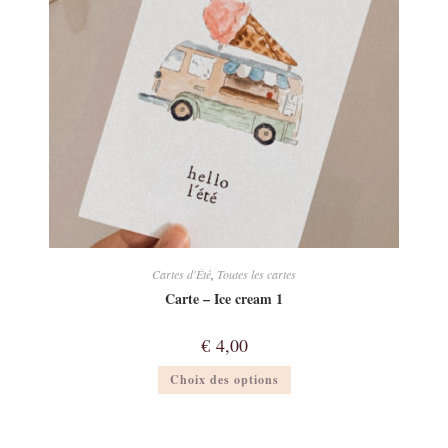
sur
la
page
du
produit
Cartes d'Été
,
Toutes les cartes
Carte – Ice cream 1
€
4,00
Ce
Choix des options
produit
a
plusieurs
variations.
Les