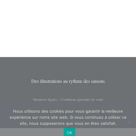
options
peuvent
être
choisies
sur
la
page
du
produit
Des illustrations au rythme des saisons
Mentions légales
-
Conditions générales de vente
Nous utilisons des cookies pour vous garantir la meilleure
expérience sur notre site web. Si vous continuez à utiliser ce
site, nous supposerons que vous en êtes satisfait.
OK