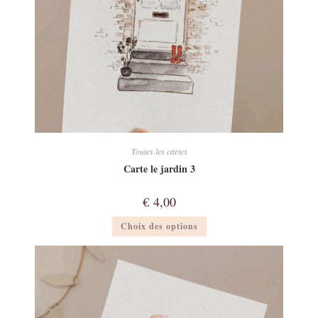
Toutes les cartes
Carte le jardin 3
€
4,00
Ce
Choix des options
produit
a
plusieurs
variations.
Les
options
peuvent
être
choisies