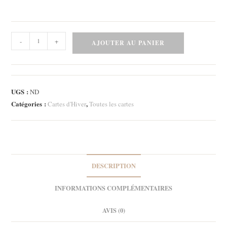
quantité
-
+
AJOUTER AU PANIER
de
Carte
-
Pingouin
UGS :
ND
patine
Catégories :
,
Cartes d'Hiver
Toutes les cartes
3
DESCRIPTION
INFORMATIONS COMPLÉMENTAIRES
AVIS (0)