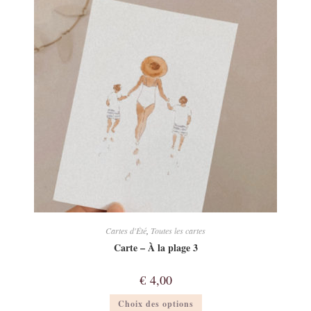
Cartes d'Été
,
Toutes les cartes
Carte – À la plage 3
€
4,00
Ce
Choix des options
produit