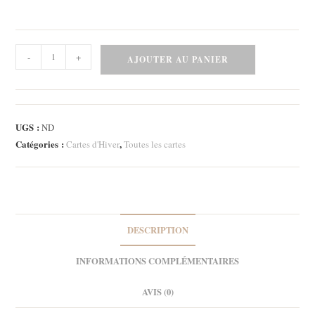
quantité
-
+
AJOUTER AU PANIER
de
Carte
-
Pingouin
UGS :
ND
patine
Catégories :
,
Cartes d'Hiver
Toutes les cartes
2
DESCRIPTION
INFORMATIONS COMPLÉMENTAIRES
AVIS (0)