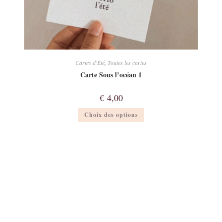
Cartes d'Été
,
Toutes les cartes
Carte Sous l’océan 1
€
4,00
Ce
Choix des options
produit
a
plusieurs
variations.
Les
options
peuvent
être
choisies
sur
la
page
du
produit