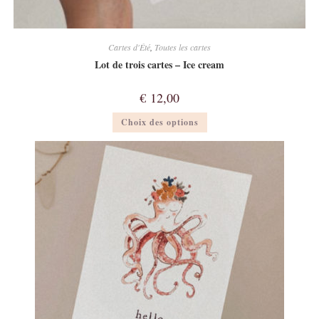
Cartes d'Été
,
Toutes les cartes
Lot de trois cartes – Ice cream
€
12,00
Ce
Choix des options
produit
a
plusieurs
variations.
Les
options
peuvent
être
choisies
sur
la
page
du
produit