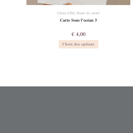
Cartes d'Été
,
Toutes les cartes
Carte Sous l’océan 3
€
4,00
Ce
Choix des options
produit
a
plusieurs
variations.
Les
options
peuvent
être
choisies
sur
la
page
du
produit