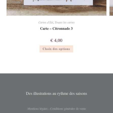
Cartes d'Été
,
Toutes les cartes
Carte – Citronnade 3
€
4,00
Ce
Choix des options
produit
a
plusieurs
variations.
Les
options
peuvent
être
choisies
sur
la
page
du
Des illustrations au rythme des saisons
produit
Mentions légales
-
Conditions générales de vente