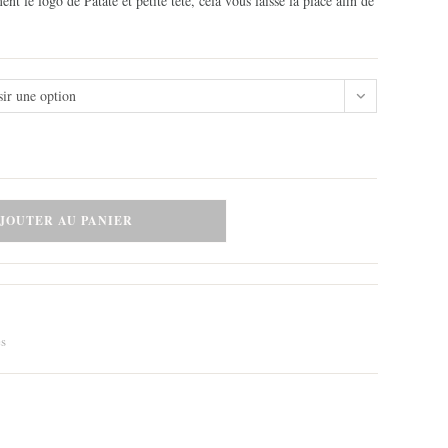
nt le logo de Patate et petite tête, cela vous laisse la place afin de
sir une option
JOUTER AU PANIER
es