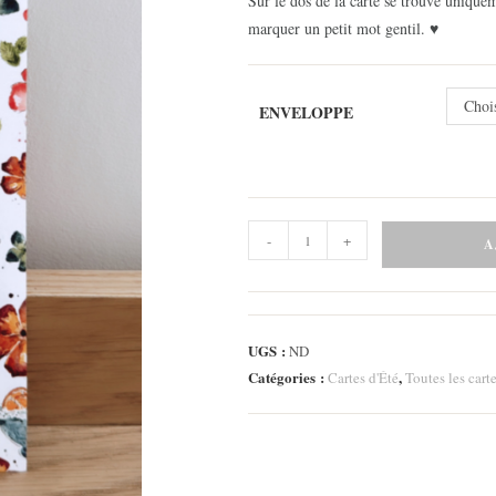
Sur le dos de la carte se trouve uniqueme
marquer un petit mot gentil. ♥
Choi
ENVELOPPE
quantité
-
+
A
de
Carte
-
Happy
UGS :
ND
Coktails
Catégories :
,
Cartes d'Été
Toutes les cart
2