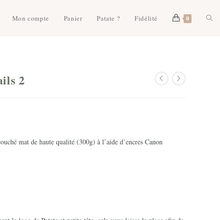
Togg
Mon compte
Panier
Patate ?
Fidélité
0
webs
ils 2
sear
couché mat de haute qualité (300g) à l’aide d’encres Canon