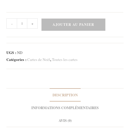
quantité
-
+
AJOUTER AU PANIER
de
Carte
-
Falala
UGS :
ND
-
Catégories :
,
Cartes de Noël
Toutes les cartes
Renard
DESCRIPTION
INFORMATIONS COMPLÉMENTAIRES
AVIS (0)