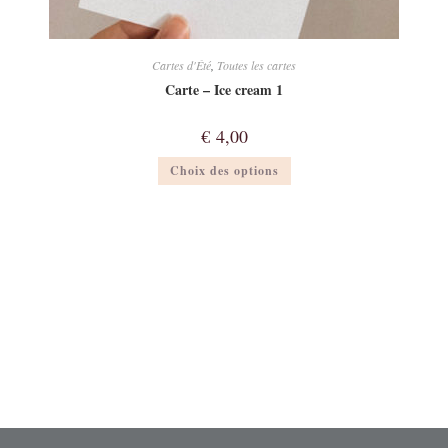
Cartes d'Été
,
Toutes les cartes
Carte – Ice cream 1
€
4,00
Ce
Choix des options
produit
a
plusieurs
variations.
Les
options
peuvent
être
choisies
sur
la
page
du
produit