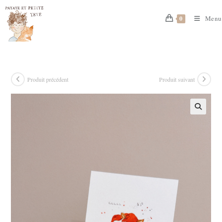
Skip
to
Menu
0
content
Produit précédent
Produit suivant