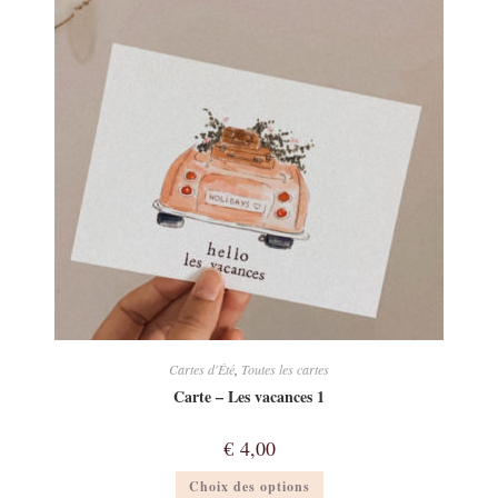
Cartes d'Été
,
Toutes les cartes
Carte – Les vacances 1
€
4,00
Ce
Choix des options
produit