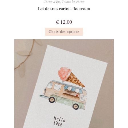
Cartes d'Été
,
Toutes les cartes
Lot de trois cartes – Ice cream
€
12,00
Ce
Choix des options
produit
a
plusieurs
variations.
Les
options
peuvent
être
choisies
sur
la
page
du
produit