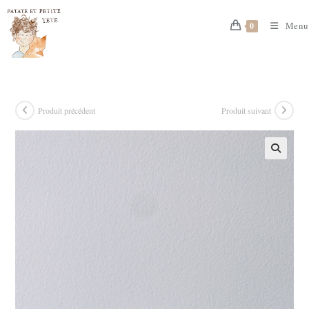
Skip
to
Menu
0
content
Produit précédent
Produit suivant