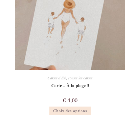
page
du
produit
Cartes d'Été
,
Toutes les cartes
Carte – À la plage 3
€
4,00
Ce
Choix des options
produit
a
plusieurs
variations.
Les
options
peuvent