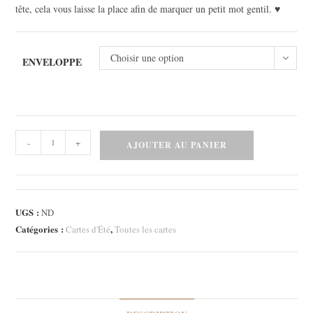
tête, cela vous laisse la place afin de marquer un petit mot gentil. ♥
Choisir une option
ENVELOPPE
quantité
-
+
AJOUTER AU PANIER
de
Carte
-
Citronnade
UGS :
ND
2
Catégories :
,
Cartes d'Été
Toutes les cartes