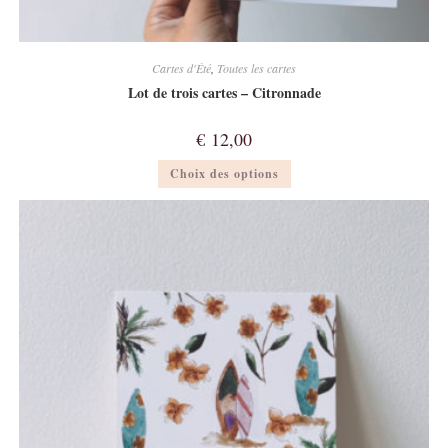
Cartes d'Été
,
Toutes les cartes
Lot de trois cartes – Citronnade
€
12,00
Ce
Choix des options
produit
a
plusieurs
variations.
Les
options
peuvent
être
choisies
sur
la
page
du
produit