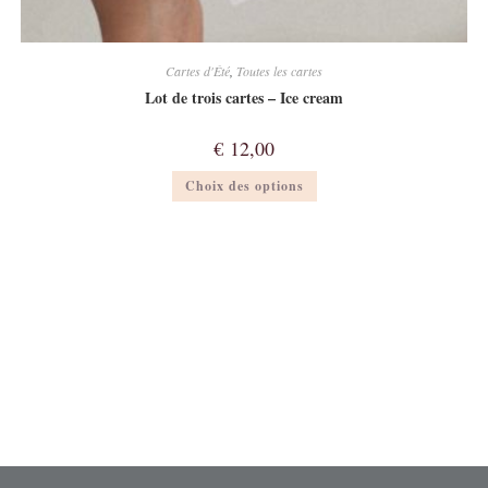
Cartes d'Été
,
Toutes les cartes
Lot de trois cartes – Ice cream
€
12,00
Ce
Choix des options
produit
a
plusieurs
variations.
Les
options
peuvent
être
choisies
sur
la
page
du
produit