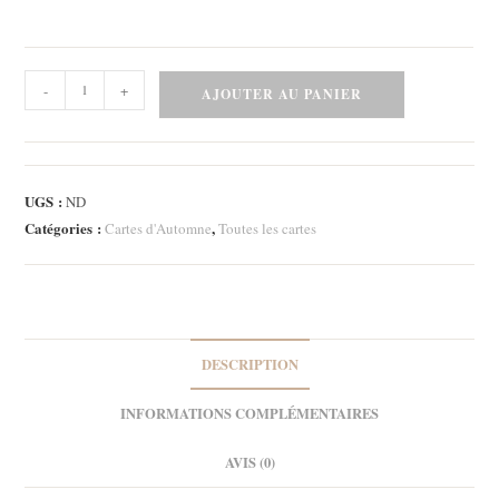
quantité
-
+
AJOUTER AU PANIER
de
Carte
-
BOO
UGS :
ND
2
Catégories :
,
Cartes d'Automne
Toutes les cartes
DESCRIPTION
INFORMATIONS COMPLÉMENTAIRES
AVIS (0)