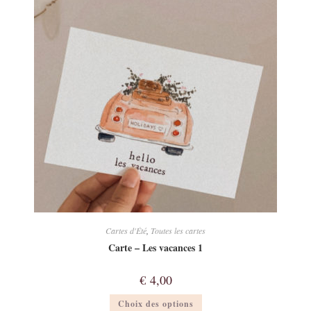
Cartes d'Été
,
Toutes les cartes
Carte – Les vacances 1
€
4,00
Ce
Choix des options
produit