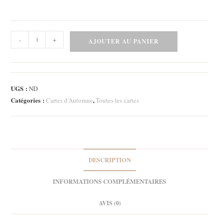
quantité
-
+
AJOUTER AU PANIER
de
Carte
-
Autumn
UGS :
ND
girl
Catégories :
,
Cartes d'Automne
Toutes les cartes
3
DESCRIPTION
INFORMATIONS COMPLÉMENTAIRES
AVIS (0)