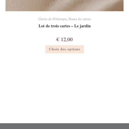
Cartes de Printemps
,
Toutes les cartes
Lot de trois cartes – Le jardin
€
12,00
Ce
Choix des options
produit
a
plusieurs
variations.
Les
options
peuvent
être
choisies
sur
la
page
du
produit